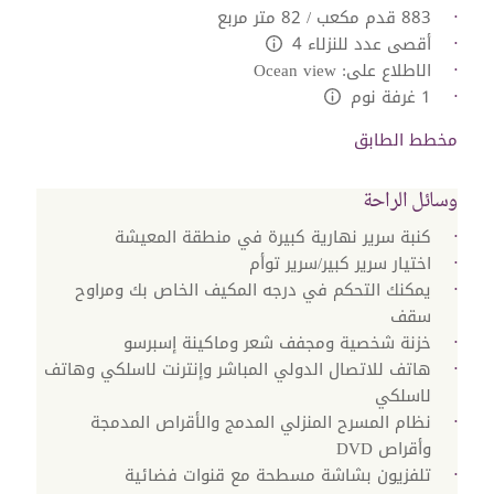
883 قدم مكعب / 82 متر مربع
أقصى عدد للنزلاء 4
L:Generic.Info
الاطلاع على: Ocean view
1 غرفة نوم
L:Generic.Info
مخطط الطابق
وسائل الراحة
كنبة سرير نهارية كبيرة في منطقة المعيشة
اختيار سرير كبير/سرير توأم
يمكنك التحكم في درجه المكيف الخاص بك ومراوح
سقف
خزنة شخصية ومجفف شعر وماكينة إسبرسو
هاتف للاتصال الدولي المباشر وإنترنت لاسلكي وهاتف
لاسلكي
نظام المسرح المنزلي المدمج والأقراص المدمجة
وأقراص DVD
تلفزيون بشاشة مسطحة مع قنوات فضائية