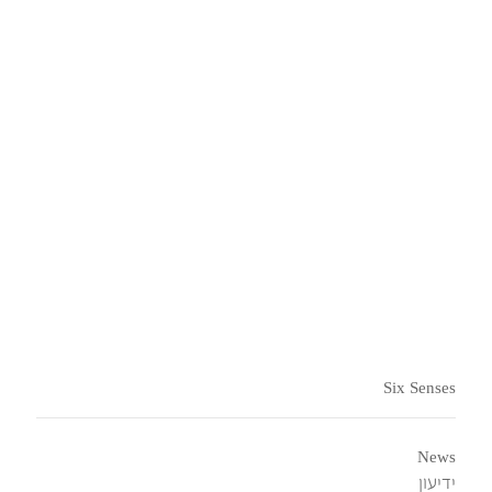
סדנאות בישול
סדנת בישול וארוחת צהריים המוגשת על ידי אחד מהשפים
שלנו.
Six Senses
News
ידיעון