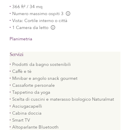
366 ft² / 34 mq
Numero massimo ospiti 3
L:Generic.Info
Vista: Cortile interno o città
1 Camera da letto
L:Generic.Info
Planimetria
Servizi
Prodotti da bagno sostenibili
Caffè e tè
Minibar e angolo snack gourmet
Cassaforte personale
Tappetino da yoga
Scelta di cuscini e materasso biologico Naturalmat
Asciugacapelli
Cabina doccia
Smart TV
Altoparlante Bluetooth