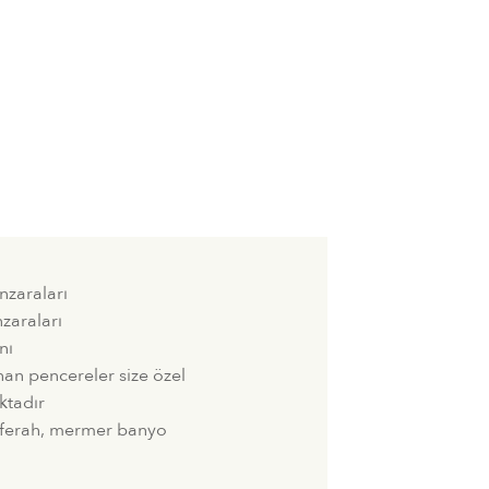
zaraları
zaraları
nı
an pencereler size özel
ktadır
n ferah, mermer banyo