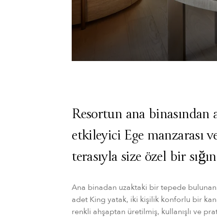
Resortun ana binasından a
etkileyici Ege manzarası v
terasıyla size özel bir sığın
Ana binadan uzaktaki bir tepede bulunan 
adet King yatak, iki kişilik konforlu bir 
renkli ahşaptan üretilmiş, kullanışlı ve pr