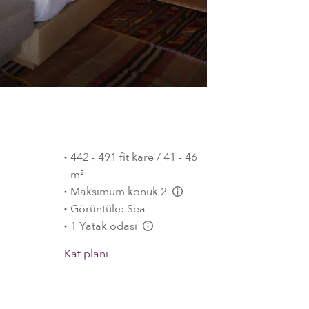
442 - 491 fit kare / 41 - 46
m²
Maksimum konuk 2
L:Generic.Info
Görüntüle: Sea
1 Yatak odası
L:Generic.Info
Kat planı