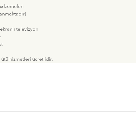
malzemeleri
lanmaktadır)
ekranlı televizyon
r
et
ütü hizmetleri ücretlidir.