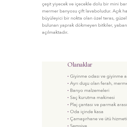
çeşit yiyecek ve içecekle dolu bir mini b
mermer banyosu çift lavaboludur. Açık h
büyüleyici bir nokta olan özel teras, güz
bulunan yaprak dökmeyen bitkiler, yabani 
açılmaktadır.
Olanaklar
Giyinme odası ve giyinme a
Ayrı duşu olan ferah, merm
Banyo malzemeleri
Saç kurutma makinesi
Plaj çantası ve parmak arası 
Oda içinde kasa
Çamaşırhane ve ütü hizmet
Şemsiye