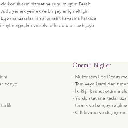
ar da konukların hizmetine sunulmuştur. Ferah
avada yemek yemek ve bir şeyler içmek için
el Ege manzaralarının aromatik havasına katkıda
zeytin ağaçları ve selvilerle dolu bir bahçeye
Önemli Bilgiler
lanı
Muhteşem Ege Denizi man
er banyo
Tam veya kısmi deniz man
İki kişilik rahat oturma ala
Yerden tavana kadar uzan
terlik
terasa ve bahçeye açılma
Çift lavabo ve duş içere
i