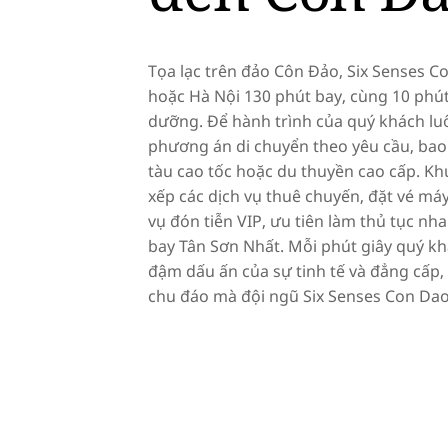
Tọa lạc trên đảo Côn Đảo, Six Senses C
hoặc Hà Nội 130 phút bay, cùng 10 phú
dưỡng. Để hành trình của quý khách luô
phương án di chuyển theo yêu cầu, bao
tàu cao tốc hoặc du thuyền cao cấp. K
xếp các dịch vụ thuê chuyến, đặt vé máy
vụ đón tiễn VIP, ưu tiên làm thủ tục nh
bay Tân Sơn Nhất. Mỗi phút giây quý k
đậm dấu ấn của sự tinh tế và đẳng cấp,
chu đáo mà đội ngũ Six Senses Con Dao
Di chuyển bằng máy ba