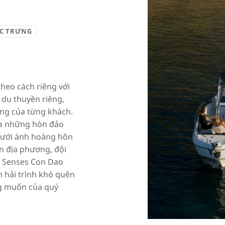
C TRƯNG
heo cách riêng với
 du thuyền riêng,
êng của từng khách.
iữa những hòn đảo
dưới ánh hoàng hôn
n địa phương, đội
ix Senses Con Dao
n hải trình khó quên
g muốn của quý