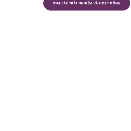
XEM CÁC TRẢI NGHIỆM VÀ HOẠT ĐỘNG
Các hoạt động 
Khám phá đảo bằng du t