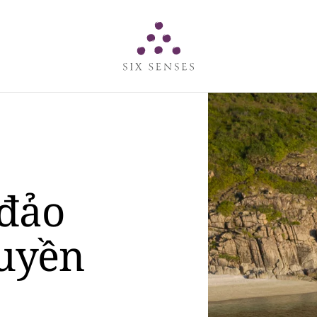
Six senses
đảo
uyền