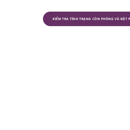
KIỂM TRA TÌNH TRẠNG CÒN PHÒNG VÀ ĐẶT
Kiểm tra tình 
Nhận phòng
Trả phòng