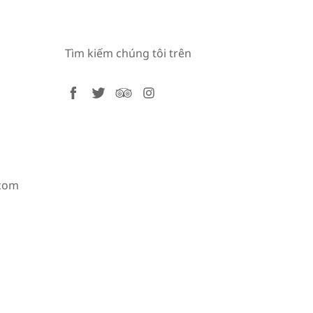
Tìm kiếm chúng tôi trên
facebook
twitter
tripadvisor
instagram
.com