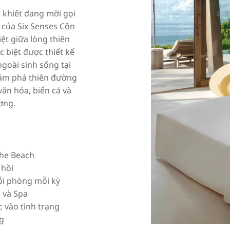
 khiết đang mời gọi
 của Six Senses Côn
ệt giữa lòng thiên
 biệt được thiết kế
goài sinh sống tại
hám phá thiên đường
văn hóa, biển cả và
ơng.
The Beach
 hồi
ỗi phòng mỗi kỳ
 và Spa
c vào tình trạng
ng