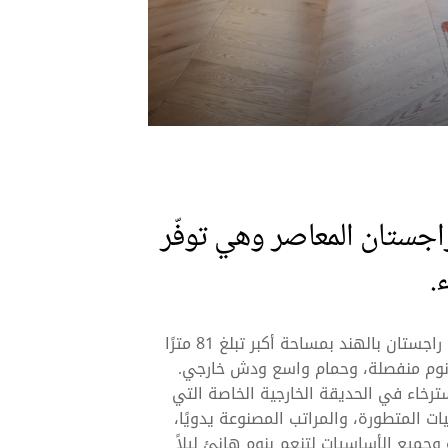
جستان المعاصر وهي توفّر
.
يتمتع جناح Sanctuary Suite في منتجع Six Senses في راجستان بالهند بمساحة أكبر تبلغ 81 مترًا
 نوم منفصلة، وحمام واسع ودش خارجي.
ترخاء في الحديقة الخارجية الخاصة التي
ن أن ننسى التقنيات المتطورة، والمراتب المصنوعة يدويًا،
وجميع الأساسيات لتنعم بنومٍ هانئ ليلاً