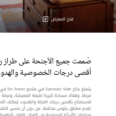
فتح المعرض
صُممت جميع الأجنحة على طراز را
أقصى درجات الخصوصية والهدوء
مربعًا، وهناك مساحة كبيرة لغرفة المعيشة، وغرفة
للاستمتاع بأقصى درجات العزلة والهدوء، يُمكنك الاس
تقدم مناطق جلوس مختلفة. ‏‫من دو
وبياضات الأسرَّة المصنوعة من القطن القابل للتهوية 