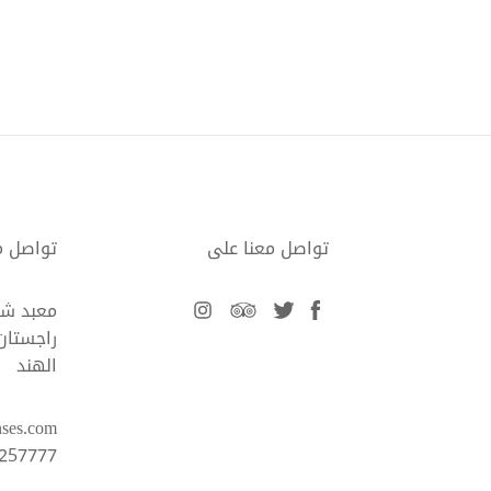
تواصل معنا على
تواصل م
facebook
twitter
tripadvisor
instagram
معبد شوث
راجستان، 702
الهند
nses.com
 257777