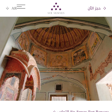
حجز الآن
Six senses
Six Senses Fort Barwara التجارب