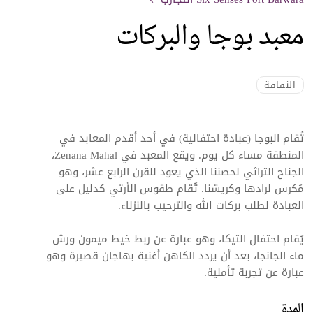
معبد بوجا والبركات
الثقافة
تُقام البوجا (عبادة احتفالية) في أحد أقدم المعابد في
المنطقة مساء كل يوم. ويقع المعبد في Zenana Mahal،
الجناح التراثي لحصننا الذي يعود للقرن الرابع عشر، وهو
مُكرس لرادها وكريشنا. تُقام طقوس الأرتي كدليل على
العبادة لطلب بركات الله والترحيب بالنزلاء.
يُقام احتفال التيكا، وهو عبارة عن ربط خيط ميمون ورش
ماء الجانجا، بعد أن يردد الكاهن أغنية بهاجان قصيرة وهو
عبارة عن تجربة تأملية.
المدة