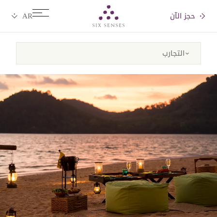
حجز الآن
Six senses