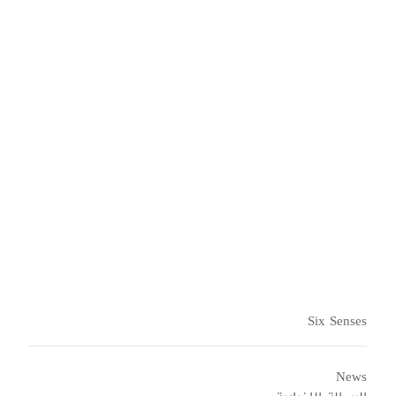
تجارب Six Senses
الرومانسية الجميلة
قراءة المزيد
Six Senses
News