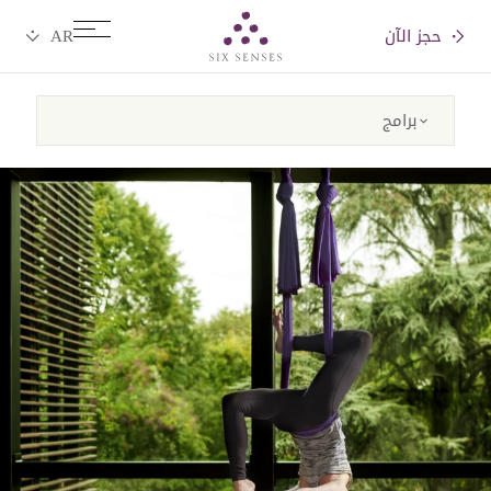
حجز الآن
Six senses