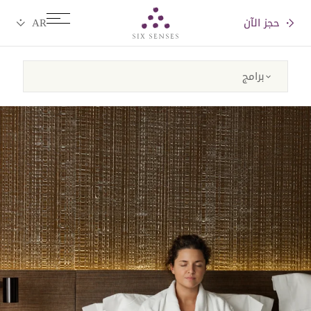
حجز الآن
Six senses