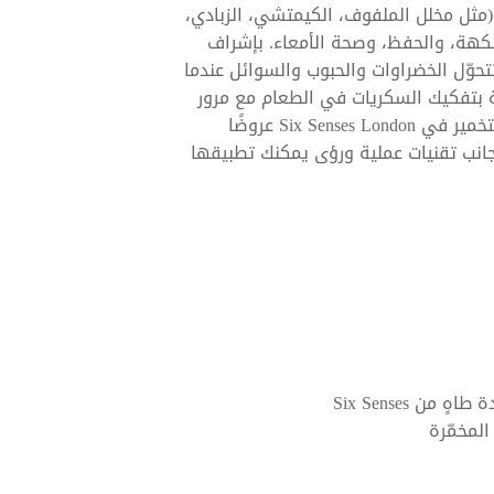
 (مثل مخلل الملفوف، الكيمتشي، الزبادي،
نكهة، والحفظ، وصحة الأمعاء. بإشراف
وّل الخضراوات والحبوب والسوائل عندما
ية بتفكيك السكريات في الطعام مع مرور
الوقت. تتضمن ورشة التخمير في Six Senses London عروضًا
 جانب تقنيات عملية ورؤى يمكنك تطبيقها
من Six Senses
لمخمّرة