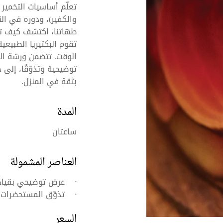
تعلّم أساسيات التخمير
والكفير)، ودوره في ال
طهاتنا، اكتشف كيف تتح
تقوم البكتيريا الطبيع
توضيحية وتذوّقًا، إلى
بثقة في المنزل.
المدة
ساعتان
العناصر المشمولة
عرض توضيحي بقيادة طاهٍ 
تذوّق المستحضرات ا
السعر