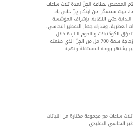
ّم المخصص لصناعة الجِنّ لمدة ثلاث ساعات
في ‎London's 58 and CO، حيث ستتمكّن من ابتكار جِنّ خاص بك
بداية حتى النهاية. بإشراف المؤسِّسة
اتات العطرية، وشارك جهاز التقطير النحاسي،
ذوّق الكوكتيلات واللحوم الباردة خلال
التجربة. ستغادر ومعك زجاجة سعة 700 مل من الجِنّ الذي صنعته
 يشتهر بروحه المستقلة ونهجه
اث ساعات مع مجموعة مختارة من النباتات
ير النحاسي التقليدي