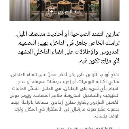
فتح المعرض
تمارين التمدد الصباحية أو أحاديث منتصف الليل.
تراسك الخاص جاهز. في الداخل، يهيئ التصميم
المدروس والإطلالات على الفناء الداخلي المشهد
لأي مزاج تكون فيه.
تفتح أبواب التراس على ركن أخضر مطلّ على الفناء الداخلي.
مثالي لكتابة اليوميات، أو إجراء دردشات عميقة، أو عدم
القيام بأي شيء على الإطلاق. في الداخل، تشكّل الخامات
الطبيعية والتفاصيل المدروسة ملامح المساحة. ويوفر حوض
الغسيل المزدوج وشاور مطري زجاجي إحساسًا بالراحة، بينما
يدعوك مكبر صوت مارشال إلى الاستقرار في المكان وترك
الوقت ينساب.
603 قدم مكعب / 56 متر مربع