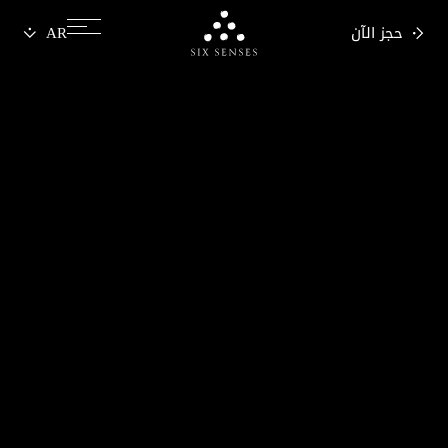
حجز الآن
Six senses