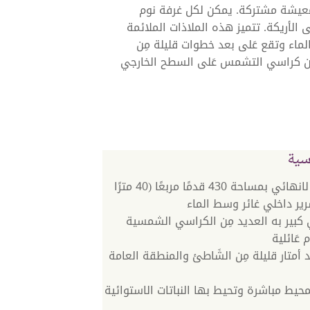
معيشة مشتركة. يمكن لكل غرفة نوم
الأريكة. تتميز هذه الملاذات الملائمة
ماء وتقع عَلى بعد خطوات قليلة مِن
مِن كراسي التشمس عَلى السطح الخارجي
سية
مسبح خاص لانهائي بمساحة 430 قدمًا مربعًا (40 مترًا
رير داخلي غائر وسط الماء
بير به العديد مِن الكراسي الشمسية
عَائلية
د أمتار قليلة مِن الشَاطئ والمنطقة العامة
حيط مباشرة وتحيط بها النباتات الاستوائية