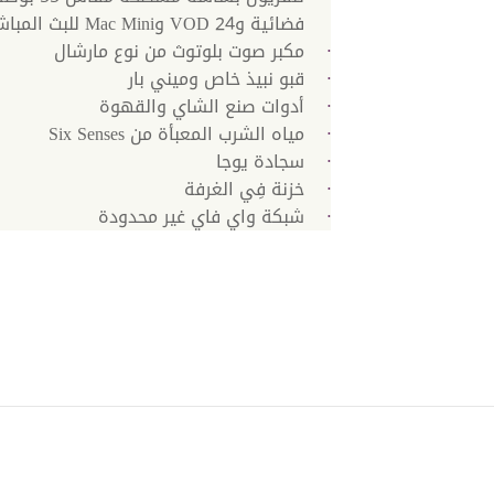
فضائية و24 VOD وMac Mini للبث المباشر
مكبر صوت بلوتوث من نوع مارشال
قبو نبيذ خاص وميني بار
أدوات صنع الشاي والقهوة
مياه الشرب المعبأة من Six Senses
سجادة يوجا
خزنة فِي الغرفة
شبكة واي فاي غير محدودة