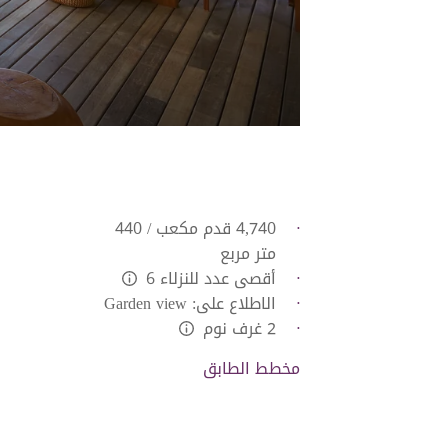
4,740 قدم مكعب / 440
متر مربع
أقصى عدد للنزلاء 6
L:Generic.Info
الاطلاع على: Garden view
2 غرف نوم
L:Generic.Info
مخطط الطابق