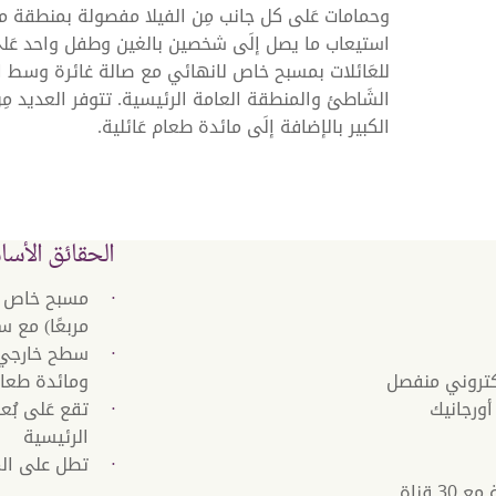
وحمامات عَلى كل جانب مِن الفيلا مفصولة بمنطقة 
استيعاب ما يصل إلَى شخصين بالغين وطفل واحد عَلى 
للعَائلات بمسبح خاص لانهائي مع صالة غائرة وسط ال
الشَاطئ والمنطقة العامة الرئيسية. تتوفر العديد 
الكبير بالإضافة إلَى مائدة طعام عَائلية.
الحقائق الأسا
مربعًا) مع س
سطح خارجي ك
تروني منفصل
ومائدة طعام 
أورجانيك
تقع عَلى بُع
الرئيسية
تطل على الم
تلفزيون بشاشة مسطحة مقاس 55 بوصة مع 30 قناة