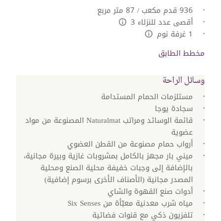
936 قدم مكعب / 87 متر مربع
أقصى عدد للنزلاء 3
L:Generic.Info
1 غرفة نوم
L:Generic.Info
مخطط الطابق
وسائل الراحة
مستلزمات الحمام المستدامة
سجادة يوجا
قائمة الوسائد ومراتب Naturalmat المصنوعة من مواد
عضوية
أرواب حمام مصنوعة من القطن العضوي
ميني بار مجهز بالكامل بمشروبات غازية وبيرة مجانية،
بالإضافة إلى وجبات خفيفة محلية الصنع ومحلية
المصدر مجانية (الأصناف الأخرى برسوم إضافية)
أدوات صنع القهوة والشاي
مياه شرب معدنية معبّأة من Six Senses
تلفزيون ذكي مع قنوات فضائية