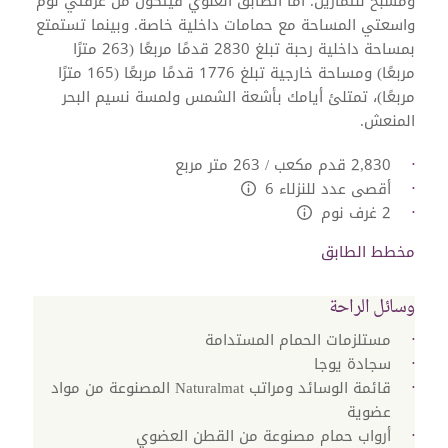
ومسبح للتمارين. أما الطابق العلوي فيتكون من غرفتي نوم
واسعتي المساحة مع حمامات داخلية خاصة. وبينما تستمتع
بمساحة داخلية رحبة تبلغ 2830 قدمًا مربعًا (263 مترًا
مربعًا) ومساحة خارجية تبلغ 1776 قدمًا مربعًا (165 مترًا
مربعًا)، تمتلئ أيامك بأشعة الشمس ولمسة نسيم البحر
المنعش.
2,830 قدم مكعب / 263 متر مربع
أقصى عدد للنزلاء 6
L:Generic.Info
2 غرف نوم
L:Generic.Info
مخطط الطابق
وسائل الراحة
مستلزمات الحمام المستدامة
سجادة يوجا
قائمة الوسائد ومراتب Naturalmat المصنوعة من مواد
عضوية
أرواب حمام مصنوعة من القطن العضوي