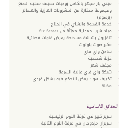
ميني بار مجهز بالكامل بوجبات خفيفة محلية الصنع
ومجموعة مختارة من المشروبات الغازية والعصائر
(برسوم)
خدمة القهوة والشاي في الجناح
مياه شرب معدنية معبّأة من Six Senses
تلفزيون بشاشة مسطحة يعرض قنوات فضائية
مكبر صوت بلوتوث
شاحن واي فاي
خزنة شخصية
مجفف شعر
شبكة واي فاي عالية السرعة
تكييف هواء يمكن التحكم فيه بشكل فردي
مظلة
الحقائق الأساسية
سرير كبير في غرفة النوم الرئيسية
سريران مزدوجان في غرفة النوم الثانية