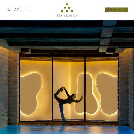
حجز الآن
Six senses