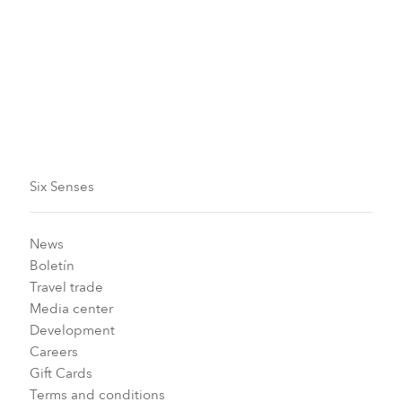
de bienestar y proyectos de la comunidad
inspiradores.
Suscríbase ahora
Six Senses
News
Boletín
Travel trade
Media center
Development
Careers
Gift Cards
Terms and conditions