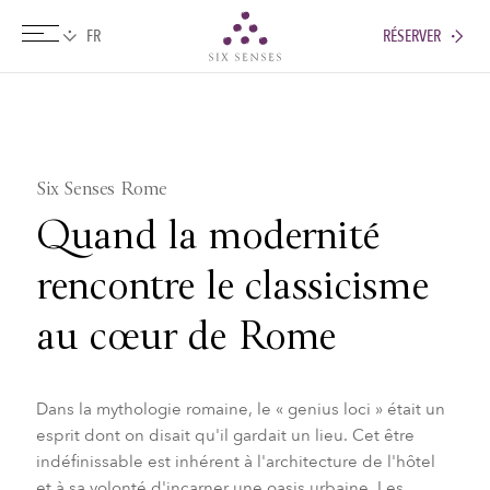
RÉSERVER
Six senses
Six Senses Rome
Quand la modernité
rencontre le classicisme
au cœur de Rome
Dans la mythologie romaine, le « genius loci » était un
esprit dont on disait qu'il gardait un lieu. Cet être
indéfinissable est inhérent à l'architecture de l'hôtel
et à sa volonté d'incarner une oasis urbaine. Les