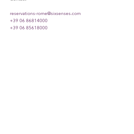
reservations-rome@sixsenses.com
+39 06 86814000
+39 06 85618000
Vérifier la disponibilité et réserver
Filtrer
Trier par
Info
Effacer tous les filtres