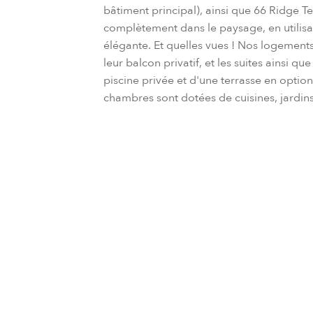
bâtiment principal), ainsi que 66 Ridge 
complètement dans le paysage, en utilisa
élégante. Et quelles vues ! Nos logement
leur balcon privatif, et les suites ainsi 
piscine privée et d'une terrasse en option.
chambres sont dotées de cuisines, jardins
Vérifier la disponibilité et
Arrivée à l'hôtel
Départ de l'h
0
Adultes,
0
Enfants