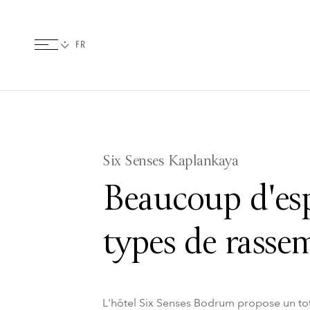
Six Senses Kaplankaya
Beaucoup d'es
types de rass
L'hôtel Six Senses Bodrum propose un tot