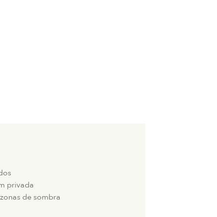
ados
m privada
 zonas de sombra