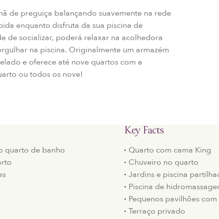
nhã de preguiça balançando suavemente na rede
bida enquanto disfruta da sua piscina de
e de socializar, poderá relaxar na acolhedora
ergulhar na piscina. Originalmente um armazém
delado e oferece até nove quartos com a
uarto ou todos os nove!
Key Facts
o quarto de banho
Quarto com cama King
arto
Chuveiro no quarto
es
Jardins e piscina partilh
Piscina de hidromassage
Pequenos pavilhões com
Terraço privado