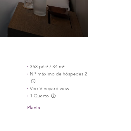
363 pés² / 34 m²
N.º máximo de hóspedes 2
L:Generic.Info
Ver: Vineyard view
1 Quarto
L:Generic.Info
Planta