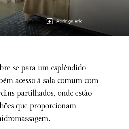
Abrir galeria
bre-se para um esplêndido
mbém acesso á sala comum com
rdins partilhados, onde estão
ilhões que proporcionam
hidromassagem.