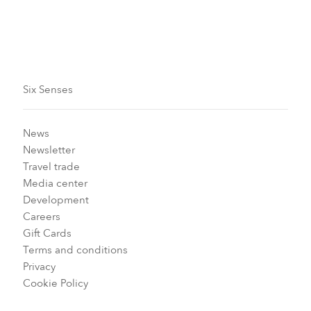
2 de janeiro a 31 de dezembro de 2026
Se aplican fechas de restricción
Six Senses
News
Newsletter
Travel trade
Media center
Development
Careers
Gift Cards
Terms and conditions
Privacy
Cookie Policy