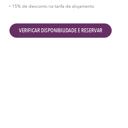
15% de desconto na tarifa de alojamento
VERIFICAR DISPONIBILIDADE E RESERVAR
Verificar disponibilidade e reservar
Check-in
Checkout
2
Adultos,
0
Crianças
PESQUISAR