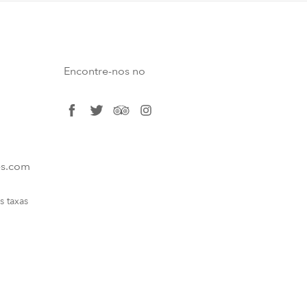
Encontre-nos no
facebook
twitter
tripadvisor
instagram
es.com
s taxas