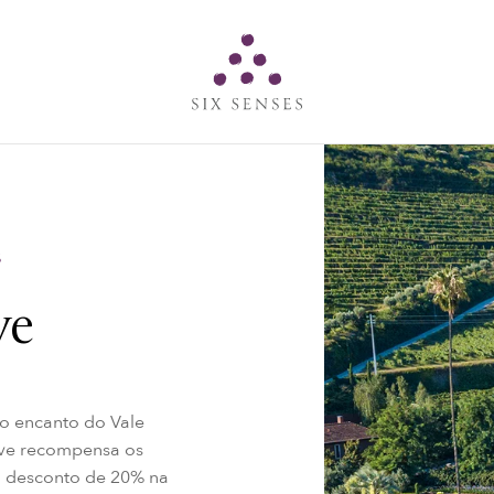
Six senses
s
ve
no encanto do Vale
ave recompensa os
 desconto de 20% na