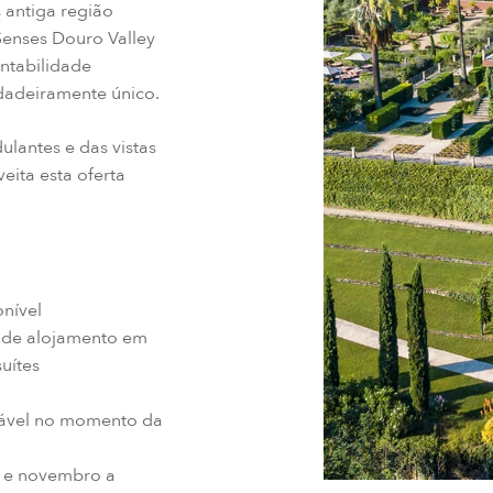
s antiga região
Senses Douro Valley
ntabilidade
dadeiramente único.
lantes e das vistas
eita esta oferta
onível
e de alojamento em
uítes
ável no momento da
o e novembro a