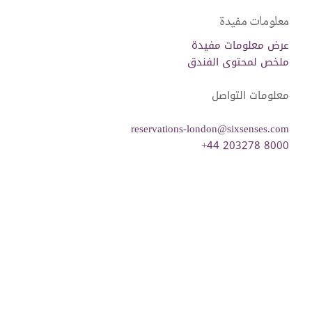
معلومات مفيدة
عرض معلومات مفيدة
ملخص لمحتوى الفندق
معلومات التواصل
reservations-london@sixsenses.com
+44 203278 8000
التحقق من التوفر والحجز المباشر
تصفية
ترتيب حسب
Info
مسح كل عوامل التصفية