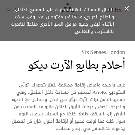
لا تزال اللمسات النهائية جارية على المسبح الداخلي
حجز الآن
Six senses
والجناح الحراري، وهما غير مفتوحين بعد. وفي هذه
الأثناء، تبقى جميع مرافق السبا الأخرى متاحة لتغمرك
بالاسترخاء والتعافي.
Six Senses London
أحلام بطابع الآرت ديكو
غرف وأجنحة وأماكن إقامة مصمّمة لتغيّر شعورك. تولّى
استوديو AvroKo تصميم كل مساحة داخل الفندق، وهي
مستوحاة من تراث الآرت ديكو في لندن، وتتفاعل مع الضوء
والحركة. تضفي درجات الأزرق الداكن والنوافذ الممتدة من
الأرض إلى السقف طابعًا خاصًا مع انسياب ساعات اليوم.
سواء كنت هنا لوقت قصير أو لإقامة أطول، فإن كل تفصيل
يدعوك للانغماس في إيقاع مختلف.