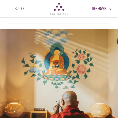
RÉSERVER
Six senses