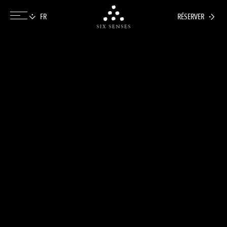
RÉSERVER
Six senses