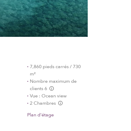
7,860 pieds carrés / 730
m²
Nombre maximum de
clients 6
L:Generic.Info
Vue : Ocean view
2 Chambres
L:Generic.Info
Plan d'étage