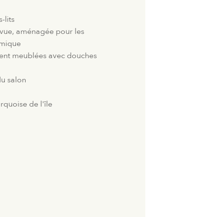
-lits
 vue, aménagée pour les
amique
ent meublées avec douches
du salon
rquoise de l'île