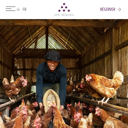
RÉSERVER
Six senses