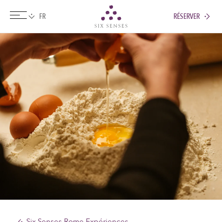
RÉSERVER
Six senses
Six Senses Rome Expériences