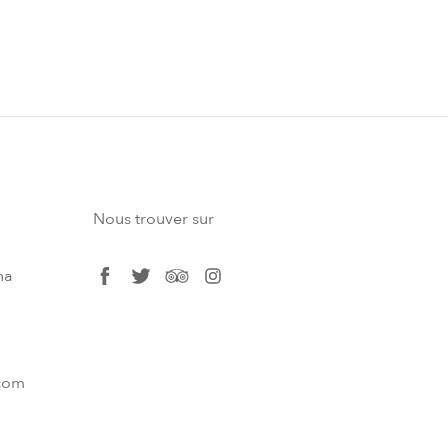
Nous trouver sur
na
facebook
twitter
tripadvisor
instagram
.com