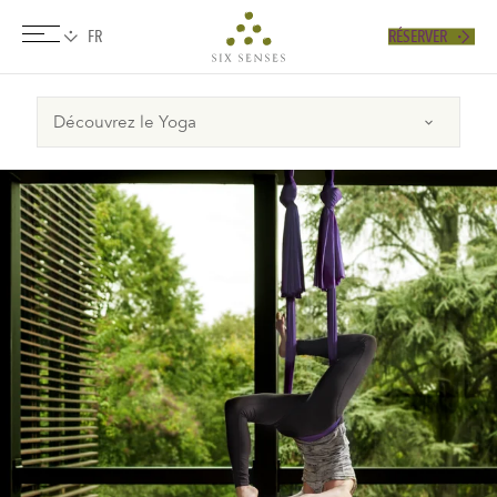
RÉSERVER
Six senses