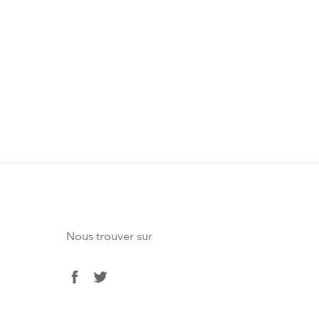
 NEWSLETTER POUR NE RIEN MANQUER
Nous trouver sur
facebook
twitter