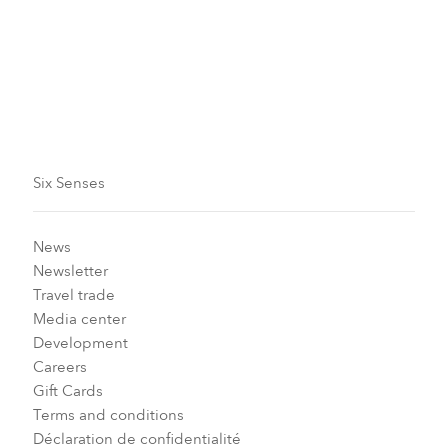
3 Chambres
L:Generic.Info
Plan d'étage
Six Senses
News
Newsletter
Travel trade
Media center
Development
Careers
Gift Cards
Terms and conditions
Déclaration de confidentialité