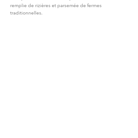
remplie de rizières et parsemée de fermes
traditionnelles.
Filtrer
Effacer tous les filtres