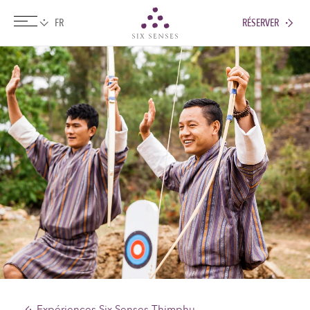
RÉSERVER
Six senses
Expériences Six Senses Thimphu