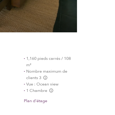
1,160 pieds carrés / 108
m²
Nombre maximum de
clients 3
L:Generic.Info
Vue : Ocean view
1 Chambre
L:Generic.Info
Plan d'étage