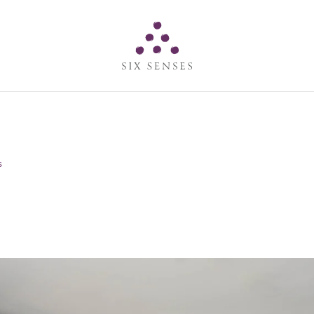
Six senses
s