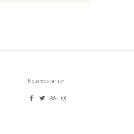
Nous trouver sur
facebook
twitter
tripadvisor
instagram