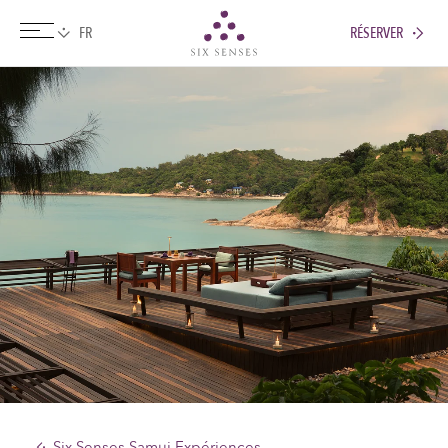
RÉSERVER
Six senses
Six Senses Samui Expériences