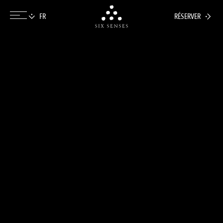
RÉSERVER
Six senses