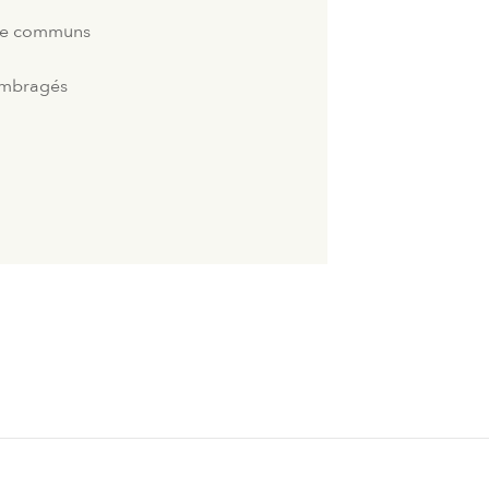
fée communs
 ombragés