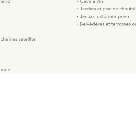
rmand
Cave à vin
Jardins et piscine chauf
Jacuzzi extérieur privé
Belvédères et terrasses
chaînes satellite
tement