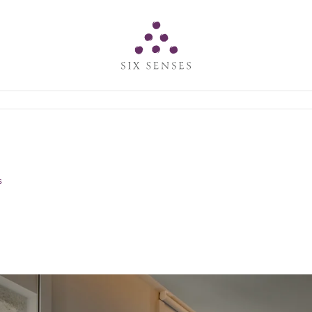
Six senses
s