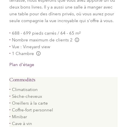
terrasse, nous espérons que vous avez apporté un ou
deux bons livres. Il y a aussi une salle à manger avec
une table pour des dîners privés, où vous aurez pour
seule compagnie la vue incroyable qui s'offre à vous.
688 - 699 pieds carrés / 64 - 65 m²
Nombre maximum de clients 2
L:Generic.Info
Vue : Vineyard view
1 Chambre
L:Generic.Info
Plan d'étage
Commodités
Climatisation
Sèche-cheveux
Oreillers à la carte
Coffre-fort personnel
Minibar
Cave à vin