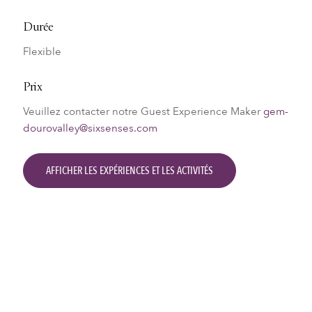
Durée
Flexible
Prix
Veuillez contacter notre Guest Experience Maker
gem-
dourovalley@sixsenses.com
AFFICHER LES EXPÉRIENCES ET LES ACTIVITÉS
Activités et expériences
Wine Library