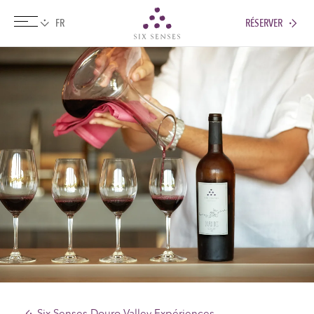
RÉSERVER
Six senses
Six Senses Douro Valley Expériences