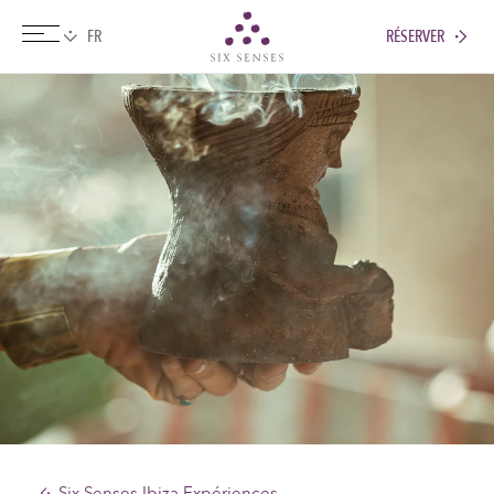
RÉSERVER
Six senses
Six Senses Ibiza Expériences