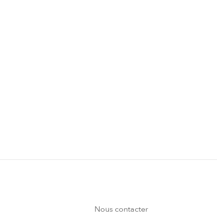
yoga, de méditation
avec massages
Fitness
Mouvements du corps,
haute et basse intens
amélioration du som
Lire la suite
Nous contacter