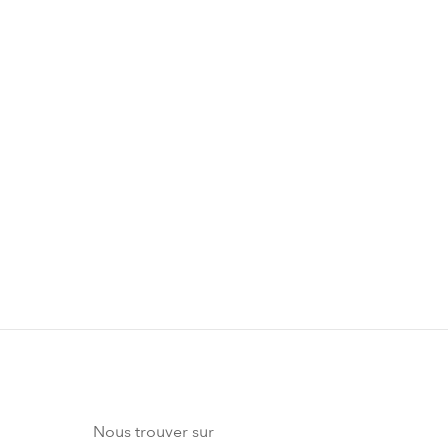
 entraînement associant exercices à
ité, soins de récupération, méditation et
meil.
Nous trouver sur