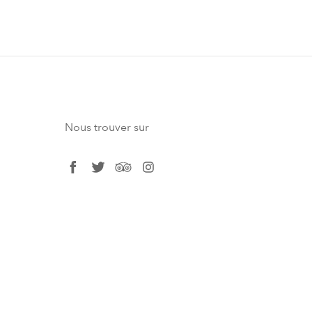
Nous trouver sur
facebook
twitter
tripadvisor
instagram