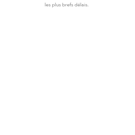
les plus brefs délais.
Please choose your request
Title
First name
Last name