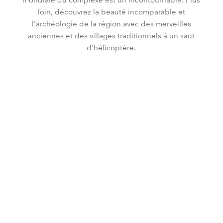
loin, découvrez la beauté incomparable et
l'archéologie de la région avec des merveilles
anciennes et des villages traditionnels à un saut
d'hélicoptère.
CULTURE
DÉCOUVERTE
SPORT
MER
DURABILITÉ
BIEN-ÊTRE