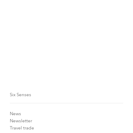
Atelier Bar Alchimie
Créez vos propres produits naturels de soins de la
peau et du corps en mélangeant des ingrédients
naturels et cultivés sur place avec l'aide de nos
alchimistes expérimentés, à emporter chez vous ou à
utiliser dans un traitement.
Six Senses
News
Newsletter
Travel trade