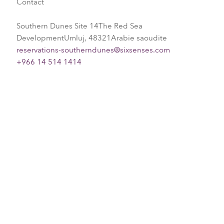
Contact
Southern Dunes Site 14The Red Sea
DevelopmentUmluj, 48321Arabie saoudite
reservations-southerndunes@sixsenses.com
+966 14 514 1414
Please choose your request
Title
First name