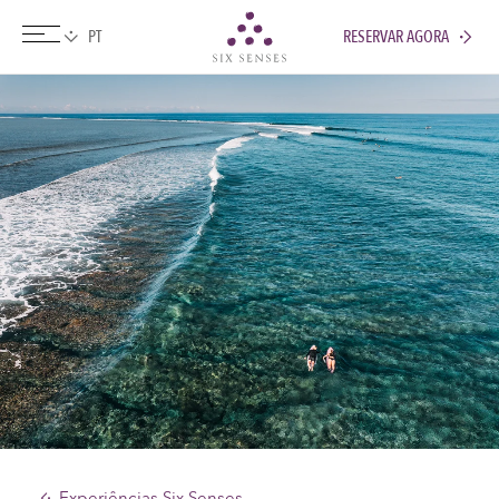
RESERVAR AGORA
Six senses
Experiências Six Senses