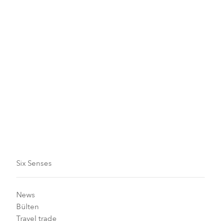
iyileştirildi
9.686 öğrencinin eğitime erişimi iyileştirildi
66.774 kişinin sağlık hizmetlerine erişimi iyileştirildi
3.058 kişi etkinliklere veya web seminerlerine
katılarak turizm sektöründe en iyi uygulamaları
paylaştı
Six Senses
News
Bülten
Travel trade